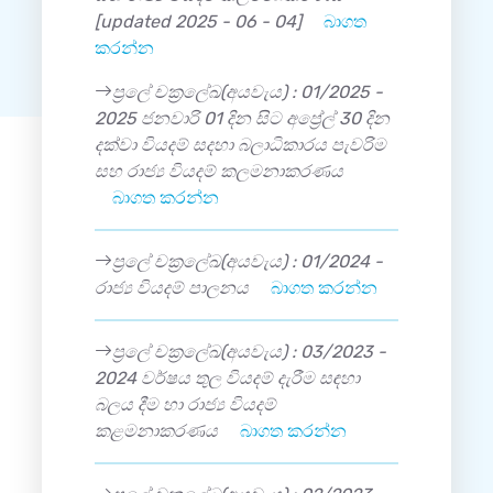
[updated 2025 - 06 - 04]
බාගත
කරන්න
ප්‍රලේ චක්‍රලේඛ(අයවැය) : 01/2025 -
2025 ජනවාරි 01 දින සිට අප්‍රේල් 30 දින
දක්වා වියදම් සදහා බලාධිකාරය පැවරිම
සහ රාජ්‍ය වියදම් කලමනාකරණය
බාගත කරන්න
ප්‍රලේ චක්‍රලේඛ(අයවැය) : 01/2024 -
රාජ්‍ය වියදම් පාලනය
බාගත කරන්න
ප්‍රලේ චක්‍රලේඛ(අයවැය) : 03/2023 -
2024 වර්ෂය තුල වියදම් දැරීම සඳහා
බලය දීම හා රාජ්‍ය වියදම්
කළමනාකරණය
බාගත කරන්න