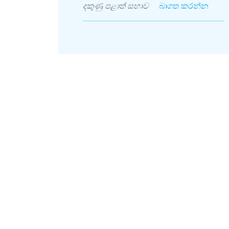
දකුණු පළාත් සභාව
බාගත කරන්න
27
New
ය -2027
‍රය