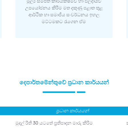
මූල්‍ය සම්පත් කාර්යක්ෂමව හා ඵලදායීව
උපයෝජනය කිරීම මත දකුණු පළාත තුළ
ආර්ථික හා සමාජීය සංවර්ධනය ඉහල
මට්ටමකට රැගෙන ඒම
දෙපාර්තමේන්තුවේ ප්‍රධාන කාර්යයන්
ප්‍රධාන කාර්යයන්
මුදල් රීති 30 යටතේ ප්‍රතිපාදන මාරු කිරීම