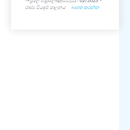
ප්‍රලේ චක්‍රලේඛ(අයවැය) : 02/2023 -
රාජ්‍ය වියදම් පාලනය
බාගත කරන්න