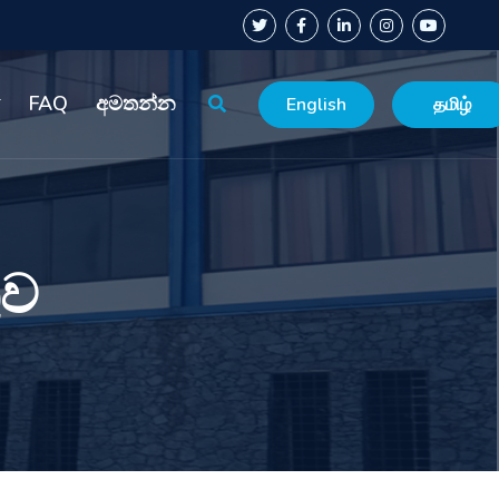
FAQ
අමතන්න
English
தமிழ்
ුව