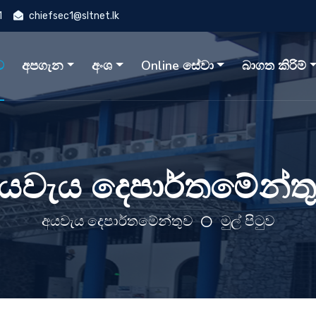
1
chiefsec1@sltnet.lk
ව
අපගැන
අංශ
Online සේවා
බාගත කිරිම්
යවැය දෙපාර්තමේන්ත
අයවැය දෙපාර්තමේන්තුව
මුල් පිටුව