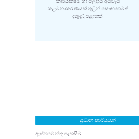
කාර්යක්ෂම හා ඵලදායී අයවැය
කළමනාකරණයක් තුළින් සෞභ්‍යගමත්
දකුණු පළාතක්.
ප්‍රධාන කාර්යයන්
ඇස්තමේන්තු සැකසීම