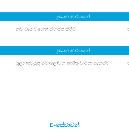
ප්‍රධාන කාර්යයන්
නව වැය විෂයන් ස්ථාපිත කිරීම
ප්‍රධාන කාර්යයන්
මූල්‍ය කටයුතු සමාලෝචන කාර්තු වාර්තා සැකසීම
E-සේවාවන්