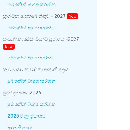
දකුණු ප
මෙතනින් බාගත කරන්න
ප්‍රාග්ධන ඇස්තමේන්තුව - 2027
New
මෙතනින් බාගත කරන්න
සංසන්දනාත්මක වියදම් ප්‍රකාශය -2027
New
මෙතනින් බාගත කරන්න
කාර්ය සාධන වාර්තා ආකෘති පත්‍රය
මෙතනින් බාගත කරන්න
මුදල් ප්‍රකාශය 2026
මෙතනින් බාගත කරන්න
2025 මුදල් ප්‍රකාශය
ආකෘති පත්‍රය