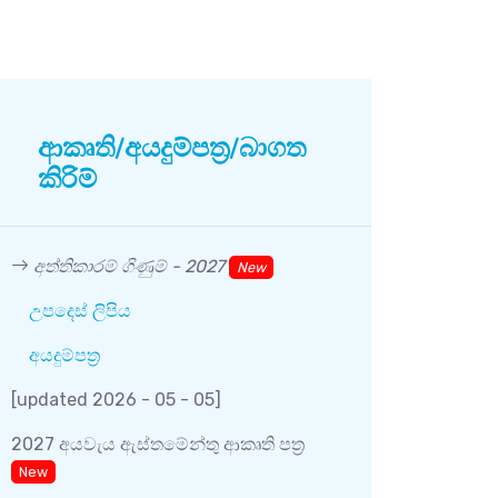
ආකෘති/අයදුම්පත්‍ර/බාගත
උපද
කිරිම්
පළාත් 
තක්සේරු
අත්තිකාරම් ගිණුම් - 2027
New
දකුණු ප
උපදෙස් ලිපිය
කරන්න
අයදුම්පත්‍ර
පළාත් 
තක්සේරු
[updated 2026 - 05 - 05]
New
2027 අයවැය ඇස්තමේන්තු ආකෘති පත්‍ර
පළාත් 
New
තක්සේරු