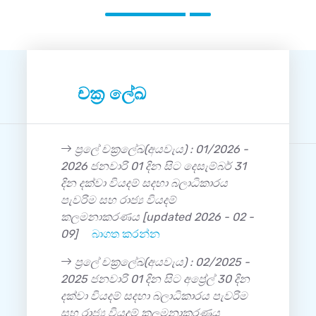
චක්‍ර ලේඛ
ප්‍රලේ චක්‍රලේඛ(අයවැය) : 01/2026 -
2026 ජනවාරි 01 දින සිට දෙසැම්බර් 31
දින දක්වා වියදම් සදහා බලාධිකාරය
පැවරිම සහ රාජ්‍ය වියදම්
කලමනාකරණය [updated 2026 - 02 -
09]
බාගත කරන්න
ප්‍රලේ චක්‍රලේඛ(අයවැය) : 02/2025 -
2025 ජනවාරි 01 දින සිට අප්‍රේල් 30 දින
දක්වා වියදම් සදහා බලාධිකාරය පැවරිම
සහ රාජ්‍ය වියදම් කලමනාකරණය