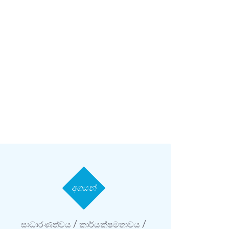
අගයන්
සාධාරණත්වය / කාර්යක්ෂමතාවය /