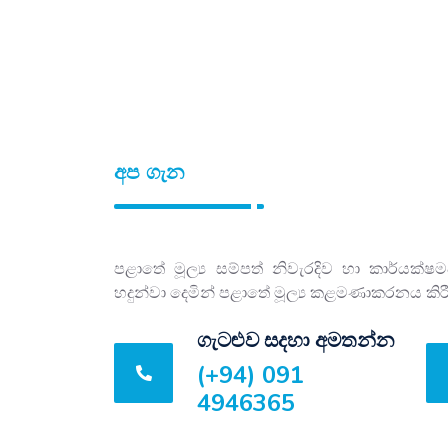
අප ගැන
පළාතේ මූල්‍ය සම්පත් නිවැරදිව හා කාර්යක්
හදුන්වා දෙමින් පළාතේ මූල්‍ය කළමණාකරනය කි
ගැටළුව සදහා අමතන්න
(+94) 091
4946365