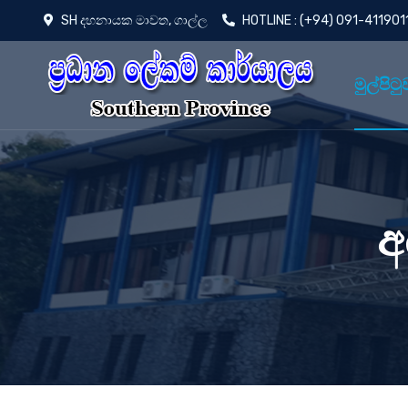
SH දහනායක මාවත, ගාල්ල
HOTLINE : (+94) 091-411901
මුල්පිටු
අ