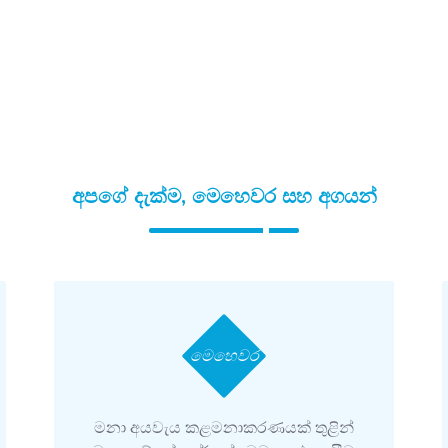
අපගේ දැක්ම, මෙහෙවර සහ අගයන්
මෙහෙවර
මනා අයවැය කළමනාකරණයක් තුළින්