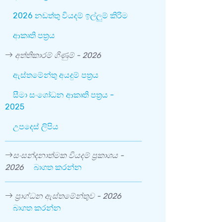
2026 නඩත්තු වියදම් ඉල්ලුම් කිරිම
ආකෘති පත්‍රය
අත්තිකාරම් ගිණුම් - 2026
ඇස්තමේන්තු අයදුම් පත්‍රය
සීමා සංශෝධන ආකෘති පත්‍රය -
2025
උපදෙස් ලිපිය
සංසන්දනාත්මක වියදම් ප්‍රකාශය -
2026
බාගත කරන්න
ප්‍රාග්ධන ඇස්තමේන්තුව - 2026
බාගත කරන්න