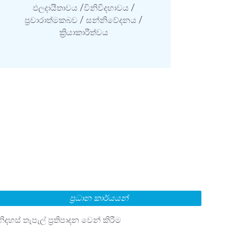
ඵලදායීතාවය /විනිවිදභාවය /
ප්‍රචාරාත්මකබව / සන්නි‍වේදනය /
ක්‍රියාකාරීත්වය
ප්‍රධාන කාර්යයන්
නිදහස් තැපැල් ප්‍රතිපාදන වෙන් කිරීම