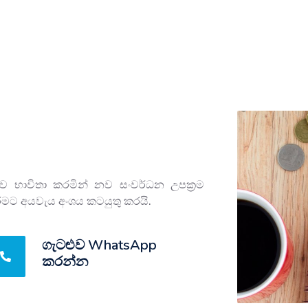
ෂමව භාවිතා කරමින් නව සංවර්ධන උපක්‍රම
රීමට අයවැය අංශය කටයුතු කරයි.
ගැටළුව WhatsApp
කරන්න